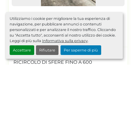
Posizione
Pontinia, Italy
Utilizziamo i cookie per migliorare la tua esperienza di
2021 MAIN TECH SBAC AE0209
navigazione, per pubblicare annunci o contenuti
personalizzati e per analizzare il nostro traffico. Cliccando
su "Accetta tutto", acconsenti al nostro utilizzo dei cookie.
IN PRIMO PIANO
Leggi di più sulla
Informativa sulla privacy
.
Accettare
Rifiutare
Per saperne di più
SVUOTA SACCHI AUTOMATICA CON VITE A
RICIRCOLO DI SFERE FINO A 600
SACCHI/H
dettagli
Richiedi Quotazione