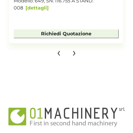
Modello: 649, SN: 116.755 A STAND:
008
dettagli
Richiedi Quotazione
‹
›