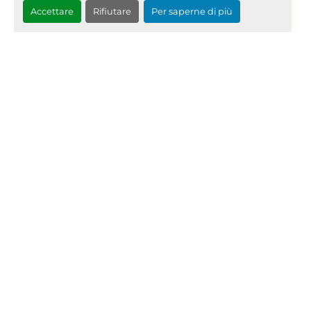
Sheda rèlè SN 116.765 A
dettagli
Accettare
Rifiutare
Per saperne di più
Richiedi Quotazione
‹
›