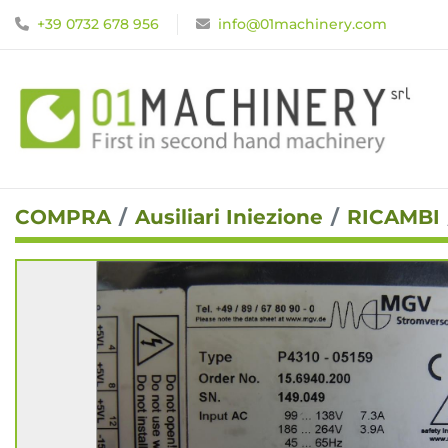
+39 0732 678 956
info@01machinery.com
COMPRA
Ausiliari Iniezione
RICAMBI