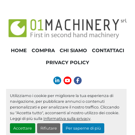
HOME
COMPRA
CHI SIAMO
CONTATTACI
PRIVACY POLICY
linkedin
youtube
facebook
info@01machinery.com
Utilizziamo i cookie per migliorare la tua esperienza di
navigazione, per pubblicare annunci o contenuti
Machinio System
sito web di
Machinio
personalizzati e per analizzare il nostro traffico. Cliccando
su "Accetta tutto", acconsenti al nostro utilizzo dei cookie.
Personalizza le preferenze sui Cookies
Leggi di più sulla
Informativa sulla privacy
.
Accettare
Rifiutare
Per saperne di più