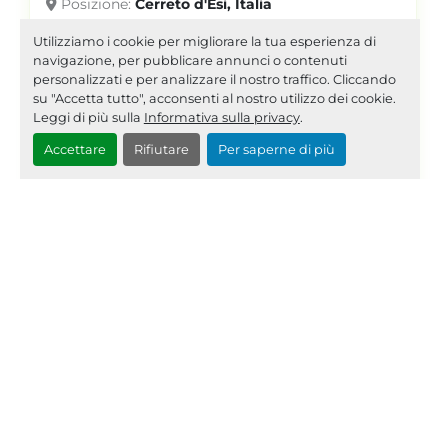
Posizione
Cerreto d'Esi, Italia
2020 MOTAN MINICOLOR V-
Utilizziamo i cookie per migliorare la tua esperienza di
G1S AI3086
navigazione, per pubblicare annunci o contenuti
personalizzati e per analizzare il nostro traffico. Cliccando
su "Accetta tutto", acconsenti al nostro utilizzo dei cookie.
Leggi di più sulla
Informativa sulla privacy
.
Gamma dosaggio: 0,13-4,7 Kg/h Monta
Accettare
Rifiutare
Per saperne di più
coclea G1S Tipo: volumetrico | Coclea
caratteristiche passo mm: 8 | Cocl...
dettagli
Richiedi Quotazione
‹
›