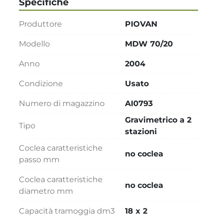
Specifiche
Produttore
PIOVAN
Modello
MDW 70/20
Anno
2004
Condizione
Usato
Numero di magazzino
AI0793
Gravimetrico a 2
Tipo
stazioni
Coclea caratteristiche
no coclea
passo mm
Coclea caratteristiche
no coclea
diametro mm
Capacità tramoggia dm3
18 x 2