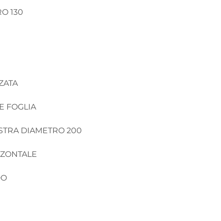
 130

ATA 

 FOGLIA

STRA DIAMETRO 200

ZZONTALE

DO