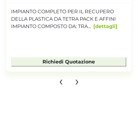
LINEA GRNAULAZIONE PER FILM Silos
alimentazione foglia Diametro vite 130 L/D 40
Doppio degasaggio...
dettagli
Richiedi Quotazione
‹
›