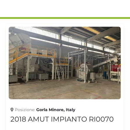
Posizione
2014 CDM Engineering srl
ES130 RI0053