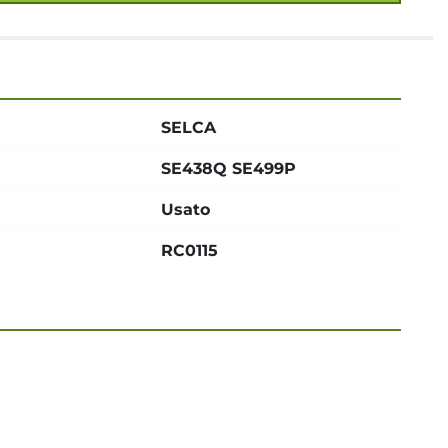
SELCA
SE438Q SE499P
Usato
RC0115