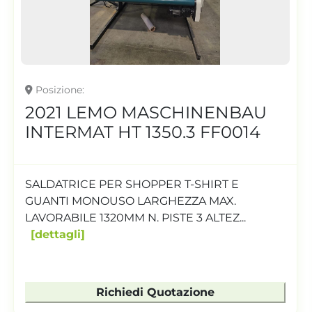
Posizione
Cerreto d'Esi, Italia
2014 BANDERA 75 / 30 FF0010
ESTRUSORE MONOVITE PER FILM DIAMTERO
VITE 75 L/D 30 TESTA DI ESTRUSIONE IBC
QUADRI
dettagli
Richiedi Quotazione