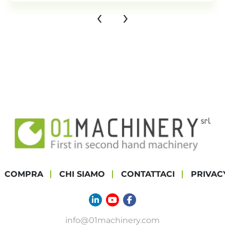
‹
›
COMPRA
CHI SIAMO
CONTATTACI
PRIVAC
linkedin
youtube
facebook
info@01machinery.com