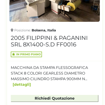
Posizione
2021 LEMO MASCHINENBAU
INTERMAT HT 1350.3 FF0014
SALDATRICE PER SHOPPER T-SHIRT E
GUANTI MONOUSO LARGHEZZA MAX.
LAVORABILE 1320MM N. PISTE 3 ALTEZ...
dettagli
Richiedi Quotazione