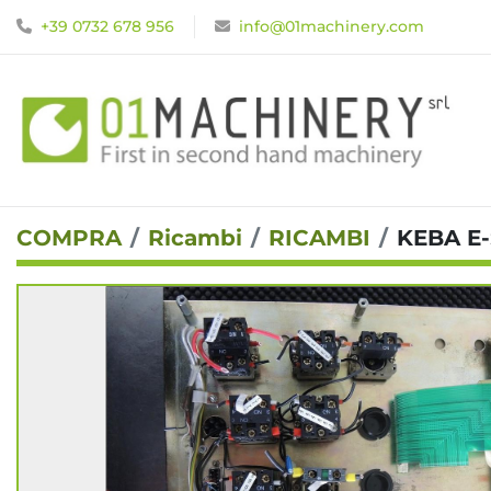
+39 0732 678 956
info@01machinery.com
COMPRA
Ricambi
RICAMBI
KEBA E-