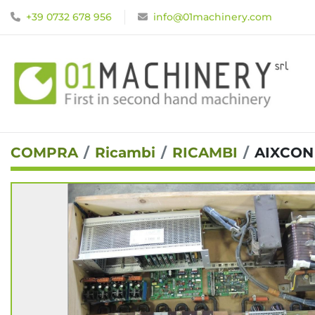
+39 0732 678 956
info@01machinery.com
COMPRA
Ricambi
RICAMBI
AIXCON