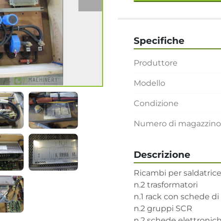
Specifiche
Produttore
Modello
Condizione
Numero di magazzino
Descrizione
Ricambi per saldatrice 
n.2 trasformatori

n.1 rack con schede di 
n.2 gruppi SCR

n.2 schede elettronich