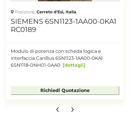
Posizione
Cerreto d'Esi, Italia
SIEMENS 6SN1123-1AA00-0KA1
RC0189
Modulo di potenza con scheda logica e
interfaccia CanBus 6SN1123-1AA00-0KA1
6SN1118-0NH01-0AA0
dettagli
Richiedi Quotazione
‹
›