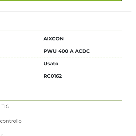
AIXCON
PWU 400 A ACDC
Usato
RC0162
TIG 

controllo

e
