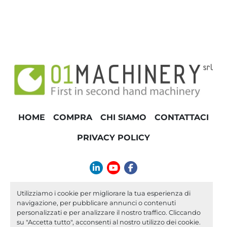
HOME
COMPRA
CHI SIAMO
CONTATTACI
PRIVACY POLICY
linkedin
youtube
facebook
info@01machinery.com
Utilizziamo i cookie per migliorare la tua esperienza di
navigazione, per pubblicare annunci o contenuti
Machinio System
sito web di
Machinio
personalizzati e per analizzare il nostro traffico. Cliccando
su "Accetta tutto", acconsenti al nostro utilizzo dei cookie.
Personalizza le preferenze sui Cookies