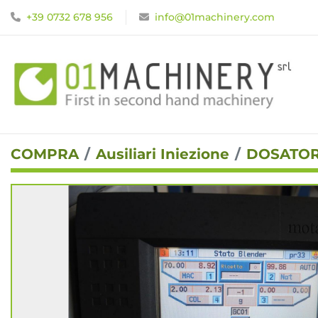
+39 0732 678 956
info@01machinery.com
COMPRA
Ausiliari Iniezione
DOSATOR