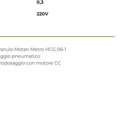
0,3
220V
granulo Motan Metro HCG 06-1

aggio pneumatico

crodosaggio con motore CC