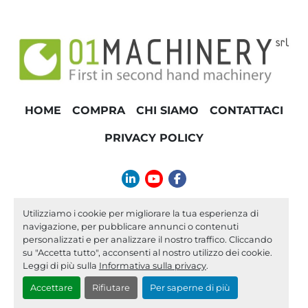
HOME
COMPRA
CHI SIAMO
CONTATTACI
PRIVACY POLICY
linkedin
youtube
facebook
info@01machinery.com
Utilizziamo i cookie per migliorare la tua esperienza di
navigazione, per pubblicare annunci o contenuti
Machinio System
sito web di
Machinio
personalizzati e per analizzare il nostro traffico. Cliccando
su "Accetta tutto", acconsenti al nostro utilizzo dei cookie.
Personalizza le preferenze sui Cookies
Leggi di più sulla
Informativa sulla privacy
.
Accettare
Rifiutare
Per saperne di più