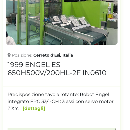
Posizione
Cerreto d'Esi, Italia
2012 ENGEL Victory 1050/160
IN0798
EQUIPAGGIATA CON ROBOT ENGEL VIPER 6 E
NASTRO TRASPORTATORE CON ISOLA DI
LAVORO INTEGRATA Tonnellaggio:
160
dettagli