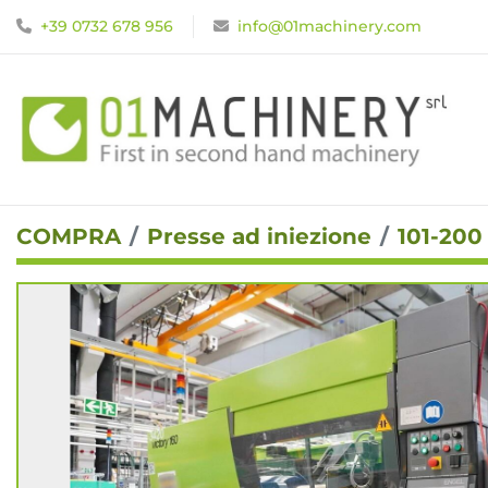
+39 0732 678 956
info@01machinery.com
COMPRA
Presse ad iniezione
101-200