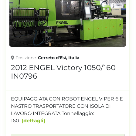
Posizione
Cerreto d'Esi, Italia
1999 ENGEL ES
650H500V/200HL-2F IN0610
Predisposizione tavola rotante; Robot Engel
integrato ERC 33/1-CH : 3 assi con servo motori
Z,X,Y...
dettagli