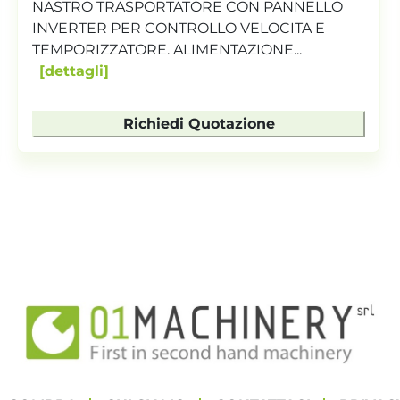
Quadro elettrico: Scatola termica ON/OFF |
Temporizzatore nastro: No | Interfaccia robot:
No | Tipo nastro:...
dettagli
Richiedi Quotazione