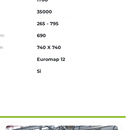
35000
265 - 795
mm
690
mm
740 X 740
Euromap 12
Si