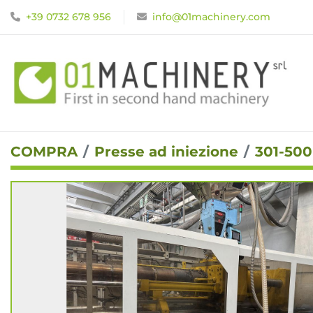
+39 0732 678 956
info@01machinery.com
COMPRA
Presse ad iniezione
301-50