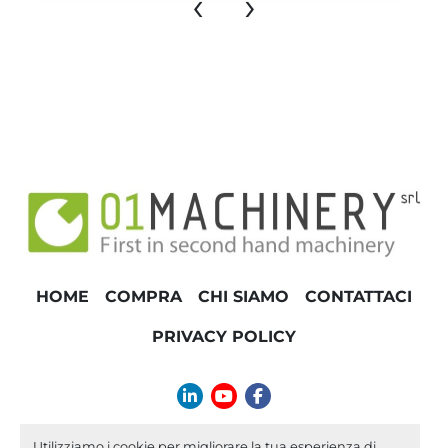
‹
›
HOME
COMPRA
CHI SIAMO
CONTATTACI
PRIVACY POLICY
linkedin
youtube
facebook
info@01machinery.com
Utilizziamo i cookie per migliorare la tua esperienza di