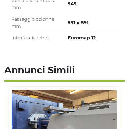
Corsa piano mobile
545
mm
Passaggio colonne
591 x 591
mm
Interfaccia robot
Euromap 12
Annunci Simili