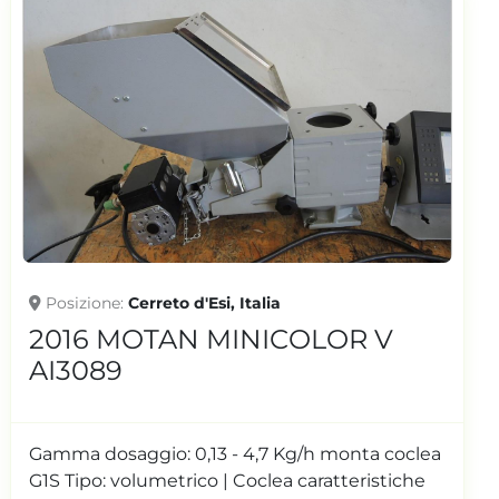
Posizione
Cerreto d'Esi, Italia
2022 MOTAN MINICOLOR SG
V-G1S AI3663
sistema di dosaggio Motan a 2 unità dosatrici
Capacità di dosaggio: 0,13 - 4,7 Kg/h a dosatore