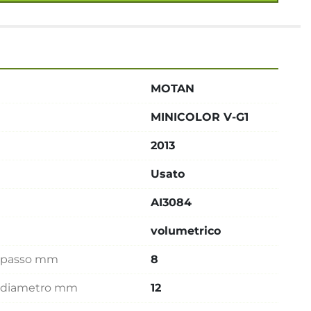
MOTAN
MINICOLOR V-G1
2013
Usato
AI3084
volumetrico
e passo mm
8
he diametro mm
12