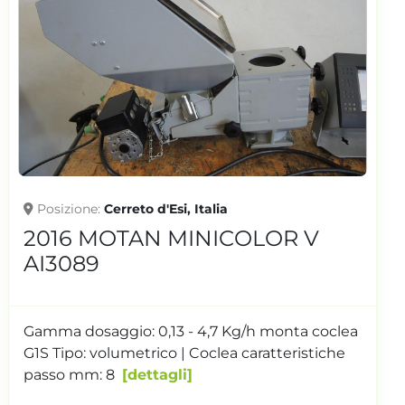
Posizione
Cerreto d'Esi, Italia
2022 MOTAN MINICOLOR SG
V-G1S AI3663
sistema di dosaggio Motan a 2 unità dosatrici
Capacità di dosaggio: 0,13 - 4,7 Kg/h a dosatore
mo...
dettagli