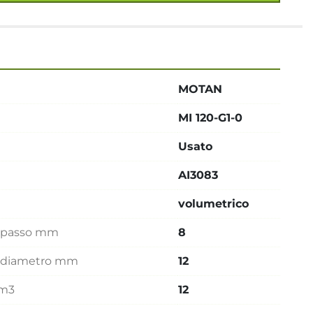
MOTAN
MI 120-G1-0
Usato
AI3083
volumetrico
e passo mm
8
he diametro mm
12
dm3
12