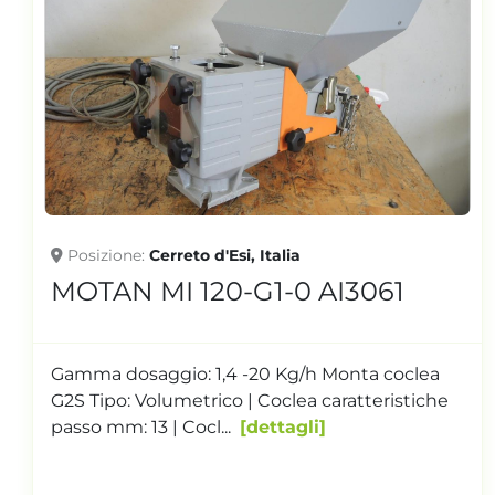
Posizione
Cerreto d'Esi, Italia
2016 MOTAN MINICOLOR V-
G1S AI3462
Gamma dosaggio: 0,13 - 4,7 Kg/h monta coclea
G1S Tipo: volumetrico | Coclea caratteristiche
passo mm: 8
dettagli