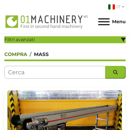
IT
Menu
Filtri avanzati
COMPRA
MASS
CATEGORIA:
PRODUTTORE:
Ordina per
MODELLO:
ANNO
Applicare
Cancella