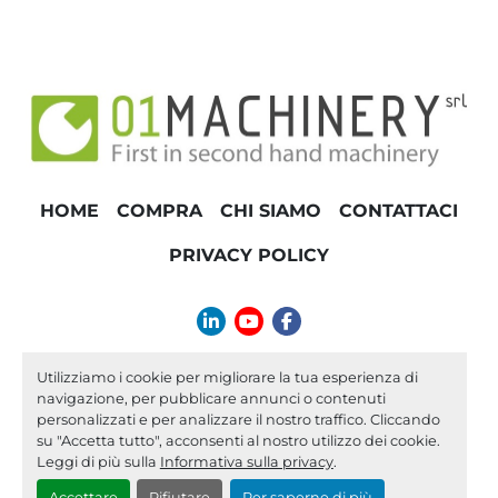
TONNELLAGGIO
HOME
COMPRA
CHI SIAMO
CONTATTACI
PRIVACY POLICY
linkedin
youtube
facebook
info@01machinery.com
Utilizziamo i cookie per migliorare la tua esperienza di
navigazione, per pubblicare annunci o contenuti
Machinio System
sito web di
Machinio
personalizzati e per analizzare il nostro traffico. Cliccando
su "Accetta tutto", acconsenti al nostro utilizzo dei cookie.
Personalizza le preferenze sui Cookies
Leggi di più sulla
Informativa sulla privacy
.
Accettare
Rifiutare
Per saperne di più