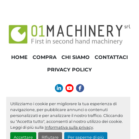
HOME
COMPRA
CHI SIAMO
CONTATTACI
PRIVACY POLICY
linkedin
youtube
facebook
info@01machinery.com
Utilizziamo i cookie per migliorare la tua esperienza di
navigazione, per pubblicare annunci o contenuti
Machinio System
sito web di
Machinio
personalizzati e per analizzare il nostro traffico. Cliccando
su "Accetta tutto", acconsenti al nostro utilizzo dei cookie.
Personalizza le preferenze sui Cookies
Leggi di più sulla
Informativa sulla privacy
.
Accettare
Rifiutare
Per saperne di più