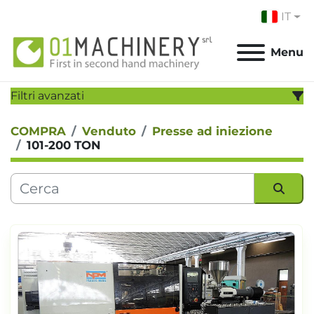
IT
Menu
Filtri avanzati
COMPRA
Venduto
Presse ad iniezione
CATEGORIA:
101-200 TON
PRODUTTORE:
MODELLO:
Ordina per
ANNO
Applicare
Cancella