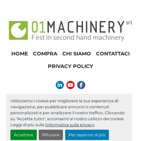
HOME
COMPRA
CHI SIAMO
CONTATTACI
PRIVACY POLICY
linkedin
youtube
facebook
info@01machinery.com
Utilizziamo i cookie per migliorare la tua esperienza di
navigazione, per pubblicare annunci o contenuti
Machinio System
sito web di
Machinio
personalizzati e per analizzare il nostro traffico. Cliccando
su "Accetta tutto", acconsenti al nostro utilizzo dei cookie.
Personalizza le preferenze sui Cookies
Leggi di più sulla
Informativa sulla privacy
.
Accettare
Rifiutare
Per saperne di più