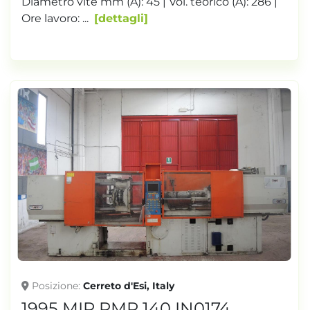
Diametro vite mm (A): 45 | Vol. teorico (A): 286 |
Ore lavoro: ...
dettagli
Posizione
Cerreto d'Esi, Italy
1995 MIR RMP 140 IN0174