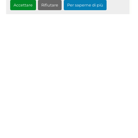
Accettare
Rifiutare
Per saperne di più
Richiedi Quotazione
‹
›