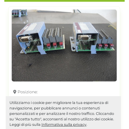
Posizione
B&R 7DM435.7 AI3154
Utilizziamo i cookie per migliorare la tua esperienza di
navigazione, per pubblicare annunci o contenuti
personalizzati e per analizzare il nostro traffico. Cliccando
su "Accetta tutto", acconsenti al nostro utilizzo dei cookie.
N.2 moduli IN/OUT
dettagli
Leggi di più sulla
Informativa sulla privacy
.