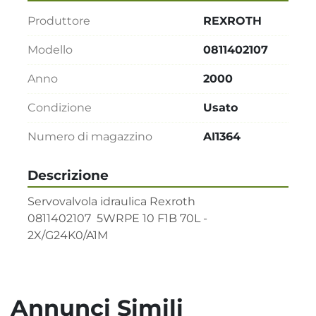
Produttore
REXROTH
Modello
0811402107
Anno
2000
Condizione
Usato
Numero di magazzino
AI1364
Descrizione
Servovalvola idraulica Rexroth       

0811402107  5WRPE 10 F1B 70L - 
2X/G24K0/A1M
Annunci Simili