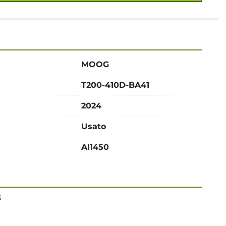
MOOG
T200-410D-BA41
2024
Usato
AI1450
G