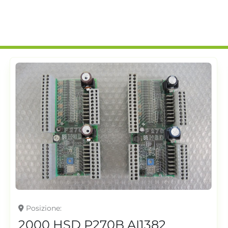
Posizione
2000 HSD P270B AI1382