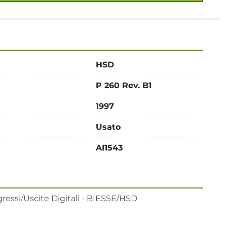
HSD
P 260 Rev. B1
1997
Usato
AI1543
ressi/Uscite Digitali - BIESSE/HSD