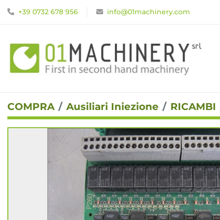
+39 0732 678 956
info@01machinery.com
COMPRA
Ausiliari Iniezione
RICAMBI