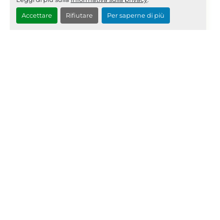
081
dettagli
Accettare
Rifiutare
Per saperne di più
Richiedi Quotazione
‹
›