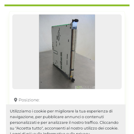
Posizione
2001 KEBA TT 081 AI2079
Utilizziamo i cookie per migliorare la tua esperienza di
navigazione, per pubblicare annunci o contenuti
personalizzati e per analizzare il nostro traffico. Cliccando
su "Accetta tutto", acconsenti al nostro utilizzo dei cookie.
Scheda controllo temperature Keba TT
Leggi di più sulla
Informativa sulla privacy
.