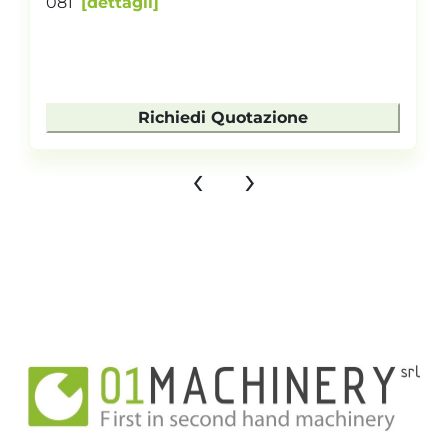
081
dettagli
Richiedi Quotazione
‹
›