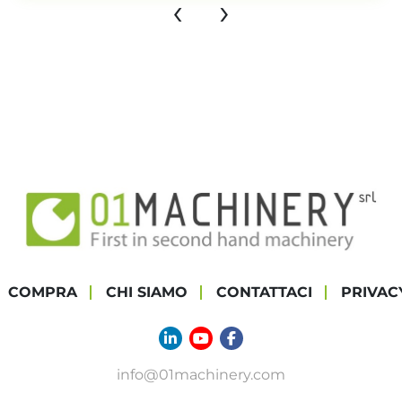
‹
›
COMPRA
CHI SIAMO
CONTATTACI
PRIVAC
linkedin
youtube
facebook
info@01machinery.com