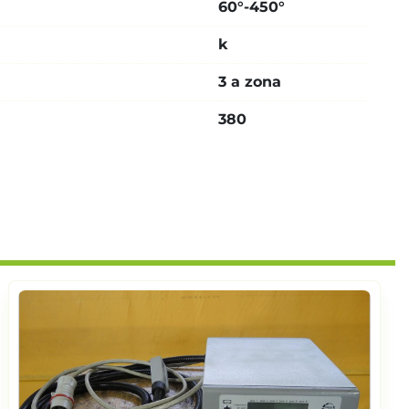
60°-450°
k
3 a zona
380