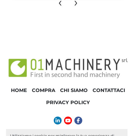
‹
›
HOME
COMPRA
CHI SIAMO
CONTATTACI
PRIVACY POLICY
linkedin
youtube
facebook
info@01machinery.com
Utilizziamo i cookie per migliorare la tua esperienza di