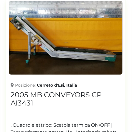
Posizione
Cerreto d'Esi, Italia
2016 CRIZAF F3100-000004
AI2276
Macchina per il riempimento e stoccaggio