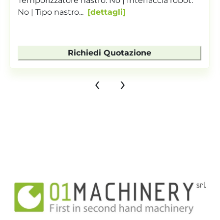
scatole/contenitori 2 posizioni di carico , da
robot o d...
dettagli
Richiedi Quotazione
‹
›