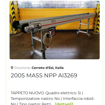
Posizione
Cerreto d'Esi, Italia
2005 MB CONVEYORS CP
AI3431
. Quadro elettrico: Scatola termica ON/OFF |