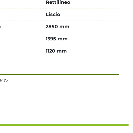
Rettilineo
Liscio
m
2850 mm
1395 mm
1120 mm
OVI.