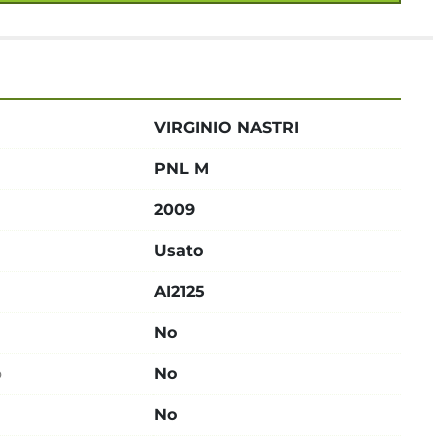
VIRGINIO NASTRI
PNL M
2009
Usato
AI2125
No
o
No
No