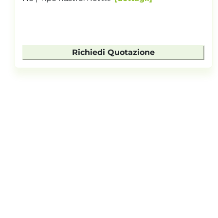
Temporizzatore nastro: No | Interfaccia robot:
No | Tipo nastro...
dettagli
Richiedi Quotazione