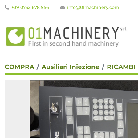
+39 0732 678 956
info@01machinery.com
COMPRA
Ausiliari Iniezione
RICAMBI