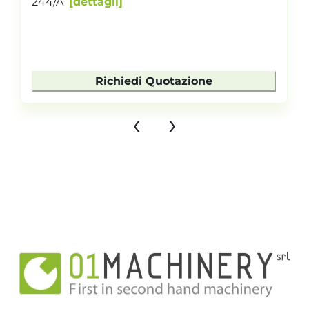
244/A
dettagli
Richiedi Quotazione
‹
›