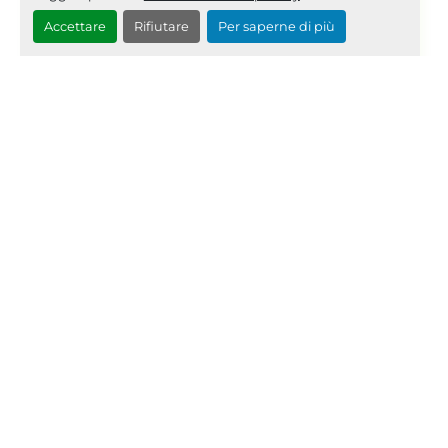
Servodrive
dettagli
Accettare
Rifiutare
Per saperne di più
Richiedi Quotazione
‹
›