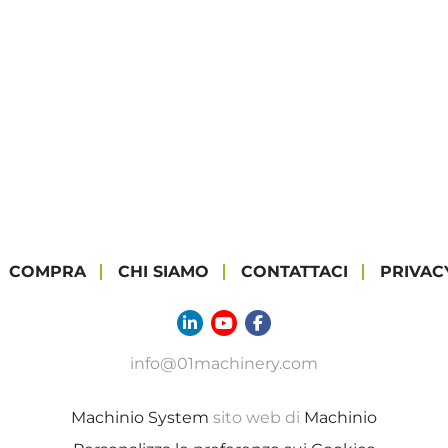
COMPRA
CHI SIAMO
CONTATTACI
PRIVAC
linkedin
youtube
facebook
info@01machinery.com
Machinio System
sito web di
Machinio