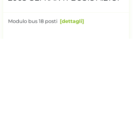
Scheda Gefran I/086 - NS 44865.3
6UA000000000000 V01 da magazzino
ricambi no smontaggio
dettagli
Richiedi Quotazione