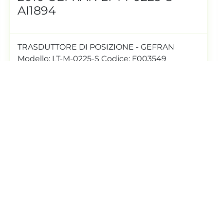
Modulo bus 18 posti
dettagli
Richiedi Quotazione
‹
›