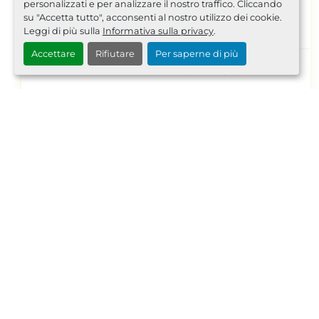
personalizzati e per analizzare il nostro traffico. Cliccando
AI1894
su "Accetta tutto", acconsenti al nostro utilizzo dei cookie.
Leggi di più sulla
Informativa sulla privacy
.
Accettare
Rifiutare
Per saperne di più
TRASDUTTORE DI POSIZIONE - GEFRAN
Modello: LT-M-0225-S Codice: F003549
Condizioni: Nuovo nell'imb...
dettagli
Richiedi Quotazione