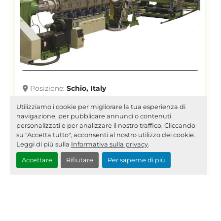
Posizione
Schio, Italy
2003 PROFILE DIES IA08
Utilizziamo i cookie per migliorare la tua esperienza di
ES0096
navigazione, per pubblicare annunci o contenuti
personalizzati e per analizzare il nostro traffico. Cliccando
su "Accetta tutto", acconsenti al nostro utilizzo dei cookie.
IN PRIMO PIANO
Leggi di più sulla
Informativa sulla privacy
.
Accettare
Rifiutare
Per saperne di più
ESTRUSORE PRINCIPALE MONOVITE
DIAMTERO 100 COESTRUSORE PER UV
DIAMTERO 30 BANCO PORTA CALIBRI TRA...
dettagli