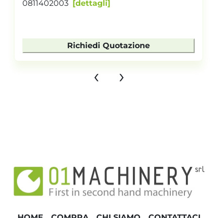
0811402003
dettagli
Richiedi Quotazione
‹
›
HOME
COMPRA
CHI SIAMO
CONTATTACI