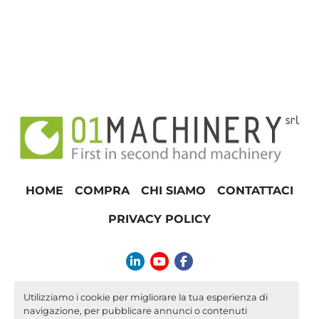
HOME
COMPRA
CHI SIAMO
CONTATTACI
PRIVACY POLICY
linkedin
youtube
facebook
info@01machinery.com
Utilizziamo i cookie per migliorare la tua esperienza di
navigazione, per pubblicare annunci o contenuti
Machinio System
sito web di
Machinio