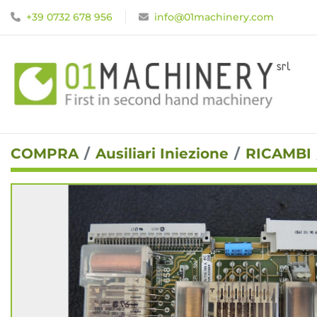
+39 0732 678 956
info@01machinery.com
COMPRA
Ausiliari Iniezione
RICAMBI