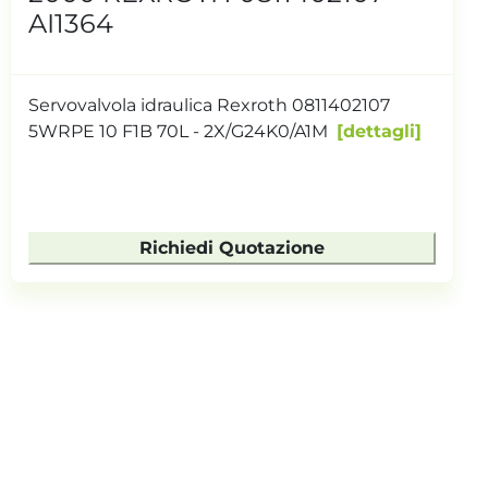
AI1364
Servovalvola idraulica Rexroth 0811402107
5WRPE 10 F1B 70L - 2X/G24K0/A1M
dettagli
Richiedi Quotazione