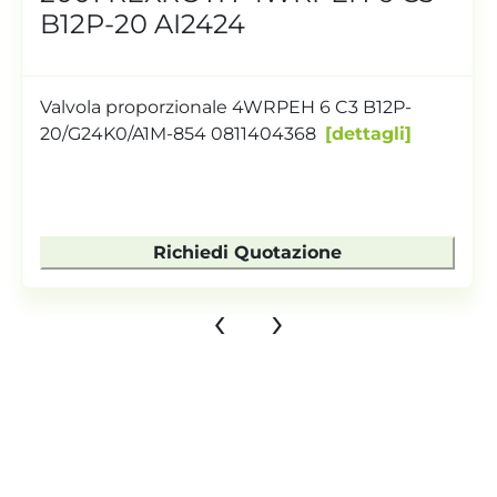
B12P-20 AI2424
Valvola proporzionale 4WRPEH 6 C3 B12P-
20/G24K0/A1M-854 0811404368
dettagli
Richiedi Quotazione
‹
›