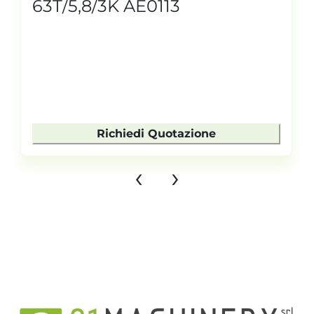
63T/5,8/3K AE0113
Richiedi Quotazione
‹
›