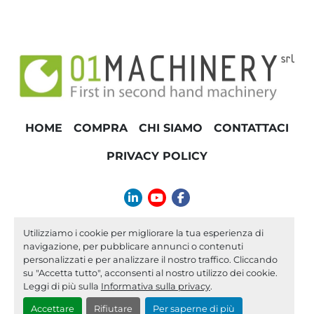
HOME
COMPRA
CHI SIAMO
CONTATTACI
PRIVACY POLICY
linkedin
youtube
facebook
info@01machinery.com
Utilizziamo i cookie per migliorare la tua esperienza di
navigazione, per pubblicare annunci o contenuti
Machinio System
sito web di
Machinio
personalizzati e per analizzare il nostro traffico. Cliccando
su "Accetta tutto", acconsenti al nostro utilizzo dei cookie.
Personalizza le preferenze sui Cookies
Leggi di più sulla
Informativa sulla privacy
.
Accettare
Rifiutare
Per saperne di più