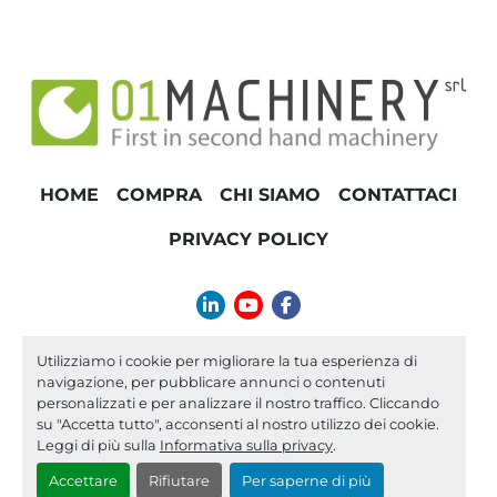
HOME
COMPRA
CHI SIAMO
CONTATTACI
PRIVACY POLICY
linkedin
youtube
facebook
info@01machinery.com
Utilizziamo i cookie per migliorare la tua esperienza di
navigazione, per pubblicare annunci o contenuti
Machinio System
sito web di
Machinio
personalizzati e per analizzare il nostro traffico. Cliccando
su "Accetta tutto", acconsenti al nostro utilizzo dei cookie.
Personalizza le preferenze sui Cookies
Leggi di più sulla
Informativa sulla privacy
.
Accettare
Rifiutare
Per saperne di più