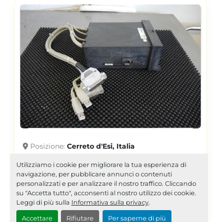
Posizione
Cerreto d'Esi, Italia
B&R 5A9000.04 RC0187
Utilizziamo i cookie per migliorare la tua esperienza di
navigazione, per pubblicare annunci o contenuti
personalizzati e per analizzare il nostro traffico. Cliccando
su "Accetta tutto", acconsenti al nostro utilizzo dei cookie.
Unità lettore supporti di
Leggi di più sulla
Informativa sulla privacy
.
memoria
dettagli
Accettare
Rifiutare
Per saperne di più