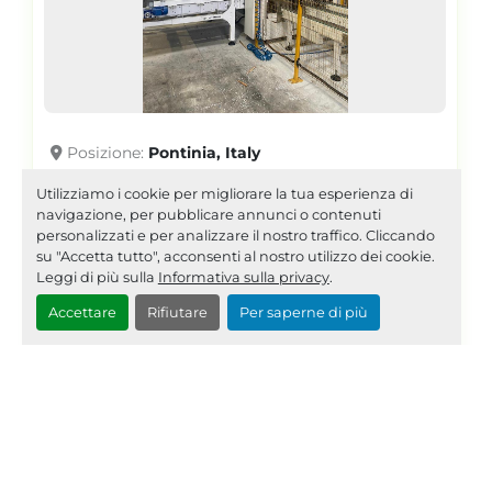
Posizione
Pontinia, Italy
2021 MAIN TECH SBAC
Utilizziamo i cookie per migliorare la tua esperienza di
AE0209
navigazione, per pubblicare annunci o contenuti
personalizzati e per analizzare il nostro traffico. Cliccando
su "Accetta tutto", acconsenti al nostro utilizzo dei cookie.
IN PRIMO PIANO
Leggi di più sulla
Informativa sulla privacy
.
Accettare
Rifiutare
Per saperne di più
SVUOTA SACCHI AUTOMATICA CON VITE A
RICIRCOLO DI SFERE FINO A 600
SACCHI/H
dettagli
Richiedi Quotazione