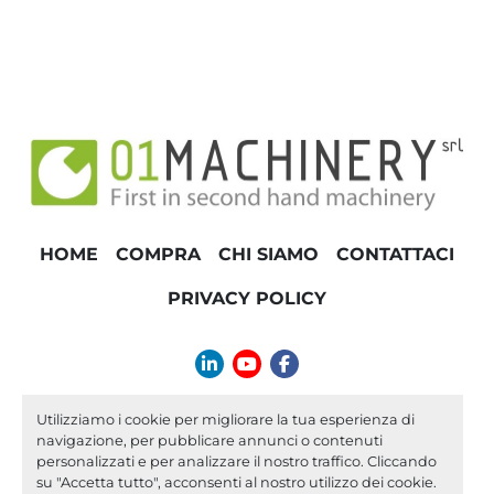
HOME
COMPRA
CHI SIAMO
CONTATTACI
PRIVACY POLICY
linkedin
youtube
facebook
info@01machinery.com
Utilizziamo i cookie per migliorare la tua esperienza di
navigazione, per pubblicare annunci o contenuti
Machinio System
sito web di
Machinio
personalizzati e per analizzare il nostro traffico. Cliccando
su "Accetta tutto", acconsenti al nostro utilizzo dei cookie.
Personalizza le preferenze sui Cookies